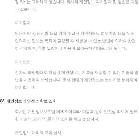
경우에는
그러하지
않습니다
.
회사의
개인정보
파기절차
및
방법은
다음
과
같습니다
.
파기절차
방문예약
,
상담신청
등을
위해
수집된
개인정보및
회원가입
등을
위해
입력하신
정보는
목적이
달성된
후
재생할
수
없는
방법에
의하여
완전
히
삭제하며
,
추후
열람이나
이용이
불가능한
상태로
파기됩니다
.
파기방법
전자적
파일형태로
저장된
개인정보는
기록을
재생할
수
없는
기술적
방
법을
사용하여
삭제합니다
.
문서
형태의
개인정보는
분쇄기로
분쇄하여
파기합니다
.
08.
개인정보의
안전성
확보
조치
회사는
개인정보보호법
제
29
조에
따라
다음과
같이
안전성
확보에
필요
한
기술적
,
관리적
,
물리적
조치를
하고
있습니다
.
개인정보
처리자
교육
실시