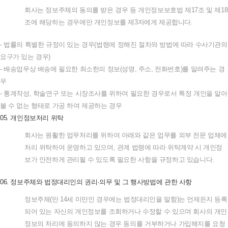
회사는
정보주체의
동의를
받은
경우
등
개인정보보호법
제
17
조
및
제
18
조에
해당하는
경우에만
개인정보를
제
3
자에게
제공합니다
.
-
법률의
특별한
규정이
있는
경우
(
법령에
정해진
절차와
방법에
따라
수사기관의
요구가
있는
경우
)
-
배송업무상
배송에
필요한
최소한의
정보
(
성명
,
주소
,
전화번호
)
를
알려주는
경
우
-
통계작성
,
학술연구
또는
시장조사를
위하여
필요한
경우로서
특정
개인을
알아
볼
수
없는
형태로
가공
하여
제공하는
경우
05.
개인정보처리
위탁
회사는
원활한
업무처리를
위하여
아래와
같은
업무를
외부
전문
업체에
처리
위탁하여
운영하고
있으며
,
관계
법령에
따라
위탁계약
시
개인정
보가
안전하게
관리될
수
있도록
필요한
사항을
규정하고
있습니다
.
06.
정보주체와
법정대리인의
권리
·
의무
및
그
행사방법에
관한
사항
정보주체
(
만
14
세
미만인
경우에는
법정대리인을
말함
)
는
언제든지
등록
되어
있는
자신의
개인정보를
조회하거나
수정할
수
있으며
회사의
개인
정보의
처리에
동의하지
않는
경우
동의를
거부하거나
가입해지를
요청