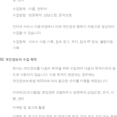
수집항목
:
이름
,
연락처
수집방법
:
방문예약
,
상담신청
,
문자요청
인터넷
서비스
이용과정에서
아래
개인정보
항목이
자동으로
생성되어
수집될
수
있습니다
.
수집항목
:
서비스
이용
기록
,
접속
로그
,
쿠키
,
접속
IP
정보
,
불량이용
기록
02.
개인정보의
수집
목적
회사는
개인정보를
다음의
목적을
위해
수집하며
다음의
목적이외의
용
도로
사용되지
않습니다
.
이용
목적이
변경되는
경우에는
개인정보보호법
제
18
조에
따라
필요한
조치를
이행할
예정입니다
.
아파트
(
오피스텔
)
및
분양관련
모델하우스
방문예약
,
상담요청
,
유지
,
이
행
,
관리
마케팅
및
광고에
활용
이벤트
등
광고성
정보
전달
및
참여기회
제공
,
접속
빈도
파악
또는
회원