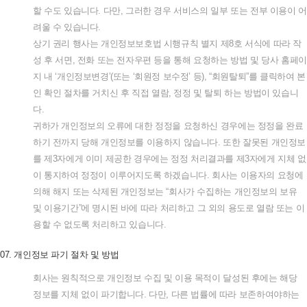
할
수도
있습니다
.
다만
,
그러한
경우
서비스의
일부
또는
전부
이용이
어
려울
수
있습니다
.
상기
권리
행사는
개인정보보호법
시행규칙
별지
제
8
호
서식에
따라
작
성
후
서면
,
전화
또는
전자우편
등을
통해
요청하는
방법
및
당사
홈페이
지
내
‘
개인정보변경
’(
또는
‘
회원정
보수정
’
등
), “
회원탈퇴
”
를
클릭하여
본
인
확인
절차를
거치신
후
직접
열람
,
정정
및
탈퇴
하는
방법이
있습니
다
.
귀하가
개인정보의
오류에
대한
정정을
요청하신
경우에는
정정을
완료
하기
전까지
당해
개인정보를
이용하지
않습니다
.
또한
잘못된
개인정보
를
제
3
자에게
이미
제공한
경우에는
정정
처리결과를
제
3
자에게
지체
없
이
통지하여
정정이
이루어지도록
하겠습니다
.
회사는
이용자의
요청에
의해
해지
또는
삭제된
개인정보는
“
회사가
수집하는
개인정보의
보유
및
이용기간
”
에
명시된
바에
따라
처리하고
그
외의
용도로
열람
또는
이
용할
수
없도록
처리하고
있습니다
.
07.
개인정보
파기
절차
및
방법
회사는
원칙적으로
개인정보
수집
및
이용
목적이
달성된
후에는
해당
정보를
지체
없이
파기합니다
.
다만
,
다른
법률에
따라
보존하여야하는