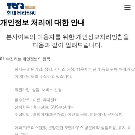
메뉴 건너뛰기
개인정보 처리에 대한 안내
본사이트의
이용자를
위한
개인정보처리방침을
다음과
같이
알려드립니다
.
01.
수집하는
개인정보의
항목
회사는
회원가입
,
상담
,
서비스
신청
,
방문예약
관리
등을
위해
아래와
같
이
개인정보를
수집하고
있습니다
.
회원가입
,
상담
,
서비스
신청
필수항목
:
이름
,
휴대전화
선택항목
:
휴대전화
, SMS
수신여부
수집방법
:
홈페이지
(
회원가입
),
이벤트
응모
,
방문예약
,
문자요청
아파트
(
오피스텔
)
및
분양관련
모델하우스
방문예약
,
상담요청
,
유지
,
이
행
,
관리