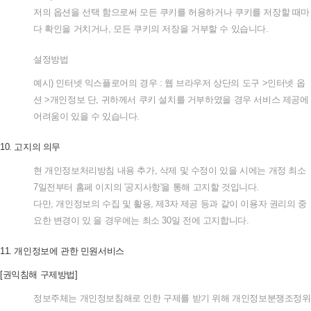
저의
옵션을
선택
함으로써
모든
쿠키를
허용하거나
쿠키를
저장할
때마
다
확인을
거치거나
,
모든
쿠키의
저장을
거부할
수
있습니다
.
설정방법
예시
)
인터넷
익스플로어의
경우
:
웹
브라우저
상단의
도구
>
인터넷
옵
션
>
개인정보
단
,
귀하께서
쿠키
설치를
거부하였을
경우
서비스
제공에
어려움이
있을
수
있습니다
.
10.
고지의
의무
현
개인정보처리방침
내용
추가
,
삭제
및
수정이
있을
시에는
개정
최소
7
일전부터
홈페
이지의
'
공지사항
'
을
통해
고지할
것입니다
.
다만
,
개인정보의
수집
및
활용
,
제
3
자
제공
등과
같이
이용자
권리의
중
요한
변경이
있
을
경우에는
최소
30
일
전에
고지합니다
.
11.
개인정보에
관한
민원서비스
[
권익침해
구제방법
]
정보주체는
개인정보침해로
인한
구제를
받기
위해
개인정보분쟁조정위