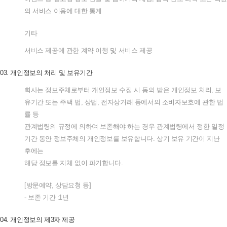
의
서비스
이용에
대한
통계
기타
서비스
제공에
관한
계약
이행
및
서비스
제공
03.
개인정보의
처리
및
보유기간
회사는
정보주체로부터
개인정보
수집
시
동의
받은
개인정보
처리
,
보
유기간
또는
주택
법
,
상법
,
전자상거래
등에서의
소비자보호에
관한
법
률
등
관계법령의
규정에
의하여
보존해야
하는
경우
관계법령에서
정한
일정
기간
동안
정보주체의
개인정보를
보유합니다
.
상기
보유
기간이
지난
후에는
해당
정보를
지체
없이
파기합니다
.
[
방문예약
,
상담요청
등
]
-
보존
기간
:1
년
04.
개인정보의
제
3
자
제공