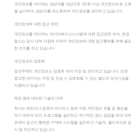
개인정보를
처리하는
담당자를
대상으로
연
1
회
이상
개인정보보호
교육
을
실시하며
,
담당자를
최소화하여
개인정보를
관리하고
있습니다
.
개인정보에
대한
접근
제한
개인정보를
처리하는
데이터베이스시스템에
대한
접근권한
부여
,
변경
,
말소는
당사
내부
지침에
의하여
개인정보에
대한
접근통제를
위해
필요
한
조치를
하고
있습니다
.
개인정보의
암호화
정보주체의
개인정보는
암호화
되어
저장
및
관리되고
있습니다
.
또한
중요한
데이터는
저장
및
전송
시
암호화할
수
있는
별도의
보안기능을
사용하고
있습니다
.
해킹
등에
대비한
기술적
대책
회사는
해킹이나
컴퓨터
바이러스
등에
의한
개인정보
유출
및
훼손을
막기
위하여
보안
프로그램을
설치하고
주기적인
갱신
·
점검을
하며
외부
로부터
접근이
통제된
구역에
시스템을
설치하고
기술적
,
물리적으로
감
시
및
차단하고
있습니다
.