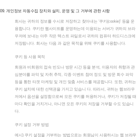
09.
개인정보
자동수집
장치와
설치
,
운영
및
그
거부에
관한
사항
회사는
귀하의
정보를
수시로
저장하고
찾아내는
‘
쿠키
(cookie)’
등을
운
용합니다
.
쿠키란
웹사이트를
운영하는데
이용되는
서버가
귀하의
브라
우저에
보내는
아주
작은
텍스트
파일로서
귀하의
컴퓨터
하드디스크에
저장됩니다
.
회사는
다음
과
같은
목적을
위해
쿠키를
사용합니다
.
쿠키
등
사용
목적
회원과
비회원의
접속
빈도나
방문
시간
등을
분석
,
이용자의
취향과
관
심분야를
파악
및
자취
추적
,
각종
이벤트
참여
정도
및
방문
회수
파악
등을
통한
타겟
마케팅
및
개인
맞춤
서비스를
제공합니다
.
또한
,
귀하는
쿠키
설치에
대한
선택권을
가지고
있습니
다
.
따라서
,
귀하는
웹브라우
저에서
옵션을
설정함으로써
모든
쿠키를
허용하거나
,
쿠키가
저장될
때
마다
확인을
거치거나
,
아니면
모든
쿠키의
저장을
거부할
수도
있습니
다
.
쿠키
설정
거부
방법
예시
)
쿠키
설정을
거부하는
방법으로는
회원님이
사용하시는
웹
브라우