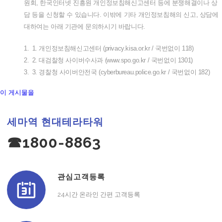
원회
,
한국인터넷
진흥원
개인정보침해신고센터
등에
분쟁해결이나
상
담
등을
신청할
수
있습니다
.
이밖에
기타
개인정보침해의
신고
,
상담에
대하여는
아래
기관에
문의하시기
바랍니다
.
1.
1.
개인정보침해신고센터
(privacy.kisa.or.kr /
국번없이
118)
2.
2.
대검찰청
사이버수사과
(www.spo.go.kr /
국번없이
1301)
3.
3.
경찰청
사이버안전국
(cyberbureau.police.go.kr /
국번없이
182)
이 게시물을
세마역 현대테라타워
☎1800-8863
관심고객등록
24시간 온라인 간편 고객등록