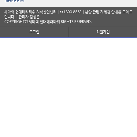
세마역 현대테라타워 지식산업센터ㅣ☎1800-8863ㅣ분양 관련 자세한 안내를 도와드
립니다.ㅣ관리자 김성준
COPYRIGHT© 세마역 현대테라타워 RIGHTS RESERVED.
로그인
회원가입