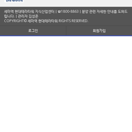
세마역 현대테라타워 지식산업센터ㅣ☎1800-8863ㅣ분양 관련 자세한 안내를 도와드
립니다.ㅣ관리자 김성준
COPYRIGHT© 세마역 현대테라타워 RIGHTS RESERVED.
로그인
회원가입